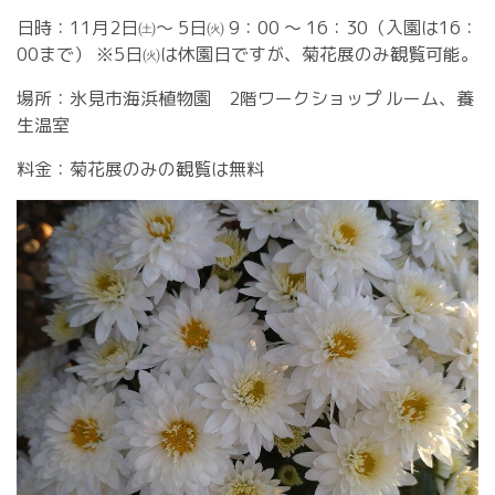
日時：11月2日㈯～ 5日㈫ 9：00 ～ 16：30（入園は16：
00まで） ※5日㈫は休園日ですが、菊花展のみ観覧可能。
場所：氷見市海浜植物園 2階ワークショップ ルーム、養
生温室
料金：菊花展のみの観覧は無料