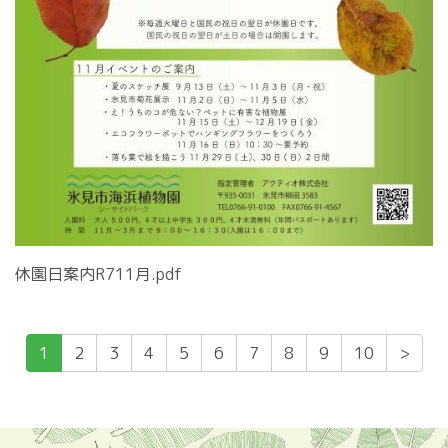
休園日案内R711月.pdf
1
2
3
4
5
6
7
8
9
10
>