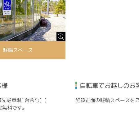
駐輪スペース
客様
自転車でお越しのお
優先駐車場1台含む））
施設正面の駐輪スペースを
金無料です。