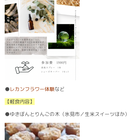
●
レカンフラワー体験
など
【軽食内容】
●ゆきぼんとりんごの木（氷見市／生米スイーツほか）