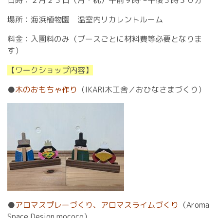
日時：２月２３日（月・祝）午前９時～午後３時３０分
場所：海浜植物園 温室内リカレントルーム
料金：入園料のみ（ブースごとに材料費等必要となりま
す）
【ワークショップ内容】
●
木のおもちゃ作り
（IKARI木工舎／おひなさまづくり）
●
アロマスプレーづくり、アロマスライムづくり
（Aroma
Space Design mococo）