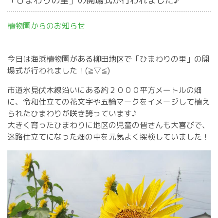
「ひまわりの里」の開場式が行われました♪
植物園からのお知らせ
今日は海浜植物園がある柳田地区で「ひまわりの里」の開
場式が行われました！(≧▽≦)
市道氷見伏木線沿いにある約２０００平方メートルの畑
に、令和仕立ての花文字や五輪マークをイメージして植え
られたひまわりが咲き誇っています♪
大きく育ったひまわりに地区の児童の皆さんも大喜びで、
迷路仕立てになった畑の中を元気よく探検していました！