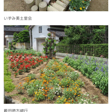
いずみ美土里会
薮田地方銀行