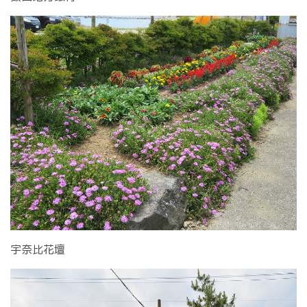
宇奈比花壇