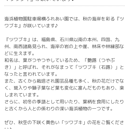
海浜植物園駐車場横ふれあい園では、秋の海岸を彩る『ツ
ワブキ』が咲いています♪
『ツワブキ』は、福島県、石川県以南の本州、四国、九
州、南西諸島見られ、海岸の岩の上や崖、林床や林縁部な
どに生えます。
和名は、葉がつやつやしているため、「艶蕗（つやぶ
き）」と呼ばれ、それがなまって「ツワブキ（石蕗）」と
なったと言われています。
また、古くから栽培され園芸品種も多く、秋の花だけでな
く、斑入りや獅子葉など葉も変化に富んだものもあり、楽
しまれています。
さらに、初冬の季語として用いたり、葉柄を食用にしたり
と古くから人との係わりの深い海浜植物の一つです。
ぜひ、秋空の下咲く黄色い「ツワブキ」の花をご覧くださ