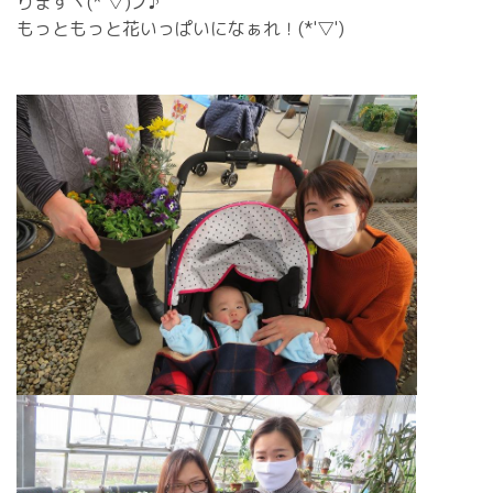
りますヽ(*´▽)ノ♪
もっともっと花いっぱいになぁれ！(*'▽')