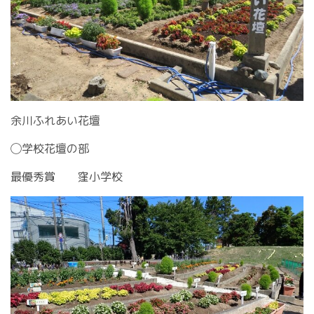
余川ふれあい花壇
◯学校花壇の部
最優秀賞 窪小学校