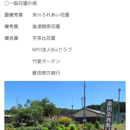
◯一般花壇の部
最優秀賞 余川ふれあい花壇
優秀賞 海津路傍花壇
優良賞 宇奈比花壇
NPO法人Bioクラブ
竹里ガーデン
薮田地方銀行