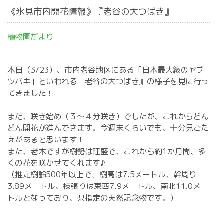
《氷見市内開花情報》『老谷の大つばき』
植物園だより
本日（3/23）、市内老谷地区にある「日本最大級のヤブ
ツバキ」といわれる『老谷の大つばき』の様子を見に行っ
てきました！
まだ、咲き始め（３～４分咲き）でしたが、これからどん
どん開花が進んできます。今週末くらいでも、十分見ごた
えがあると思います！
また、老木ですが樹勢は旺盛で、これから約1か月間、多
くの花を咲かせてくれます♪
（推定樹齢500年以上で、樹高は7.5メートル、幹周り
3.89メートル、枝張りは東西7.9メートル、南北11.0メー
トルとなっており、県指定の天然記念物です。）